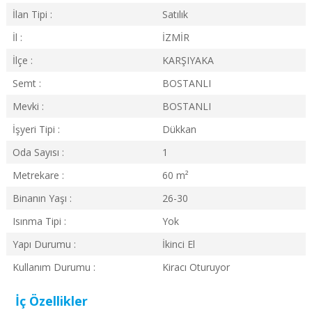
İlan Tipi :
Satılık
İl :
İZMİR
İlçe :
KARŞIYAKA
Semt :
BOSTANLI
Mevki :
BOSTANLI
İşyeri Tipi :
Dükkan
Oda Sayısı :
1
Metrekare :
60
m²
Binanın Yaşı :
26-30
Isınma Tipi :
Yok
Yapı Durumu :
İkinci El
Kullanım Durumu :
Kiracı Oturuyor
İç Özellikler