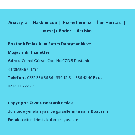
Anasayfa
|
Hakkımızda
|
Hizmetlerimiz
|
İlan Haritası
|
Mesaj Gönder
|
İletişim
Bostanlı Emlak Alım Satım Danışmanlık ve
Müşavirlik Hizmetleri
Adres:
Cemal Gürsel Cad. No:97 D:5 Bostanlı -
Karşıyaka / İzmir
Telefon :
0232 336 36 36 - 336 15 84 - 336 42 46
Fax :
0232 336 77 27
Copyright © 2010 Bostanlı Emlak
Bu sitede yer alan yazı ve görsellerin tamamı
Bostanlı
Emlak
'a aittir. İzinsiz kullanımı yasaktır.