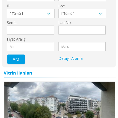
İl:
İlçe:
Semt:
İlan No:
Fiyat Aralığı
Detaylı Arama
Ara
Vitrin İlanları