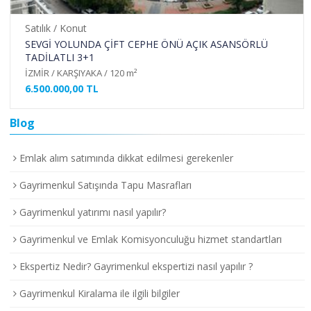
Satılık / Konut
CEPHE ÖNÜ AÇIK ASANSÖRLÜ
BOSTANLI TUZU BİBERİ 
SOKAĞINDA OTOPARKLI 
²
İZMİR / KARŞIYAKA / 140 m²
10.500.000,00 TL
Blog
Emlak alım satımında dikkat edilmesi gerekenler
Gayrimenkul Satışında Tapu Masrafları
Gayrimenkul yatırımı nasıl yapılır?
Gayrimenkul ve Emlak Komisyonculuğu hizmet standartları
Ekspertiz Nedir? Gayrimenkul ekspertizi nasıl yapılır ?
Gayrimenkul Kiralama ile ilgili bilgiler