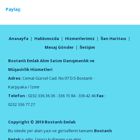
Paylaş:
Anasayfa
|
Hakkımızda
|
Hizmetlerimiz
|
İlan Haritası
|
Mesaj Gönder
|
İletişim
Bostanlı Emlak Alım Satım Danışmanlık ve
Müşavirlik Hizmetleri
Adres:
Cemal Gürsel Cad. No:97 D:5 Bostanlı -
Karşıyaka / İzmir
Telefon :
0232 336 36 36 - 336 15 84 - 336 42 46
Fax :
0232 336 77 27
Copyright © 2010 Bostanlı Emlak
Bu sitede yer alan yazı ve görsellerin tamamı
Bostanlı
Emlak
'a aittir. İzinsiz kullanımı yasaktır.