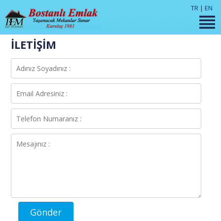
TR
|
EN
İLETİŞİM
Gönder