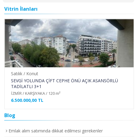
Vitrin İlanları
Satılık / Konut
SEVGİ YOLUNDA ÇİFT CEPHE ÖNÜ AÇIK ASANSÖRLÜ
TADİLATLI 3+1
İZMİR / KARŞIYAKA / 120 m²
6.500.000,00 TL
Blog
Emlak alım satımında dikkat edilmesi gerekenler